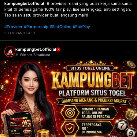
kampungbet.official
9 provider resmi yang udah kerja sama sama
kita! 🤝 Semua game 100% fair play, lisensi lengkap, anti settingan.
Tap salah satu provider buat langsung main!
#Provider
#Partnership
#SlotOnline
#FairPlay
5 JAM YANG LALU
kampungbet.official
✓
⋯
🎉 Winner Broadcast