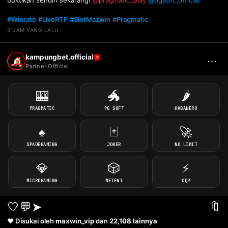
buktikan sendiri sekarang!
@pragmatic_play
@pgsoft_official
#Winrate
#LiveRTP
#SlotMaxwin
#Pragmatic
3 JAM YANG LALU
kampungbet.official
✓
⋯
Partner Official
🎰
🐲
🌶️
PRAGMATIC
PG SOFT
HABANERO
♠️
🃏
🚀
SPADEGAMING
JOKER
NO LIMIT
💎
🎲
⚡
MICROGAMING
NETENT
CQ9
🤍
💬
➤
🔖
❤️ Disukai oleh
maxwin_vip
dan
22,108 lainnya