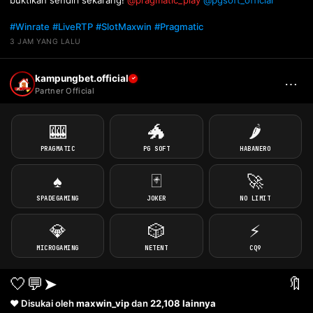
buktikan sendiri sekarang!
@pragmatic_play
@pgsoft_official
#Winrate
#LiveRTP
#SlotMaxwin
#Pragmatic
3 JAM YANG LALU
kampungbet.official
✓
⋯
Partner Official
🎰
🐲
🌶️
PRAGMATIC
PG SOFT
HABANERO
♠️
🃏
🚀
SPADEGAMING
JOKER
NO LIMIT
💎
🎲
⚡
MICROGAMING
NETENT
CQ9
🤍
💬
➤
🔖
❤️ Disukai oleh
maxwin_vip
dan
22,108 lainnya