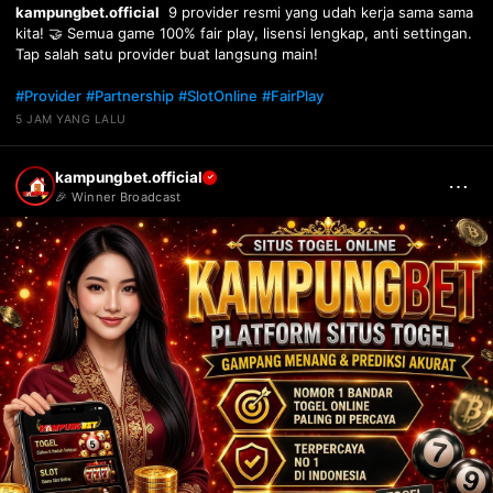
kampungbet.official
9 provider resmi yang udah kerja sama sama
kita! 🤝 Semua game 100% fair play, lisensi lengkap, anti settingan.
Tap salah satu provider buat langsung main!
#Provider
#Partnership
#SlotOnline
#FairPlay
5 JAM YANG LALU
kampungbet.official
✓
⋯
🎉 Winner Broadcast