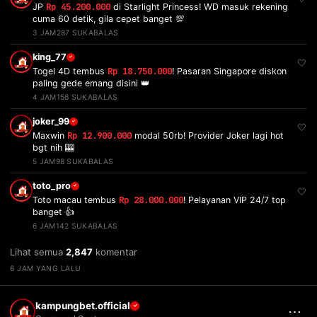
Rp 45.200.000
JP
di Starlight Princess! WD masuk rekening
cuma 60 detik, gila cepet banget 💯
3 JAM
287 SUKA
BALAS
king_77
✓
🤍
Rp 18.750.000
Togel 4D tembus
! Pasaran Singapore diskon
paling gede emang disini 👑
4 JAM
156 SUKA
BALAS
joker_99
✓
🤍
Rp 12.900.000
Maxwin
modal 50rb! Provider Joker lagi hot
bgt nih 🎰
5 JAM
98 SUKA
BALAS
toto_pro
✓
🤍
Rp 28.000.000
Toto macau tembus
! Pelayanan VIP 24/7 top
banget 👍
6 JAM
142 SUKA
BALAS
Lihat semua
2,847
komentar
6 JAM YANG LALU
kampungbet.official
✓
⋯