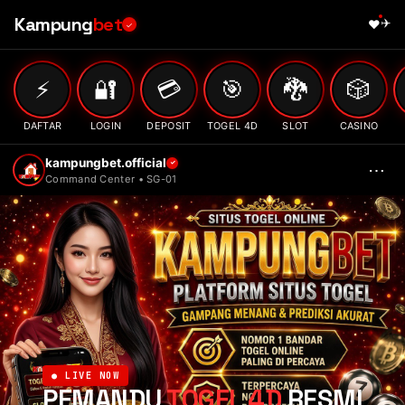
Kampung
bet
✈️
❤️
✓
⚡
🔐
💳
🎯
🐉
🎲
DAFTAR
LOGIN
DEPOSIT
TOGEL 4D
SLOT
CASINO
kampungbet.official
✓
⋯
Command Center • SG-01
● LIVE NOW
PEMANDU
TOGEL 4D
RESMI